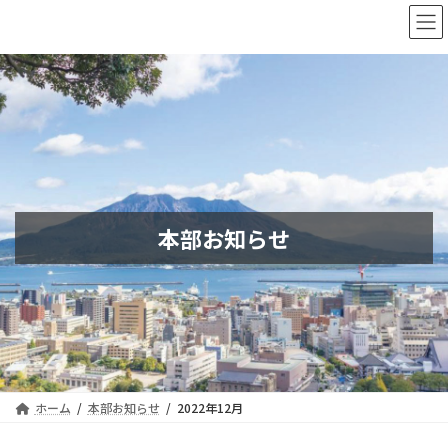
コ
ナ
ン
ビ
テ
ゲ
ン
ー
ツ
シ
へ
ョ
ス
ン
キ
に
ッ
移
プ
動
本部お知らせ
ホーム
本部お知らせ
2022年12月