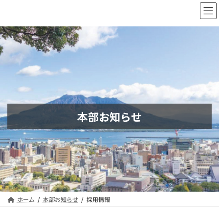
コ
ナ
ン
ビ
テ
ゲ
ン
ー
ツ
シ
へ
ョ
ス
ン
キ
に
ッ
移
プ
動
本部お知らせ
ホーム
本部お知らせ
採用情報