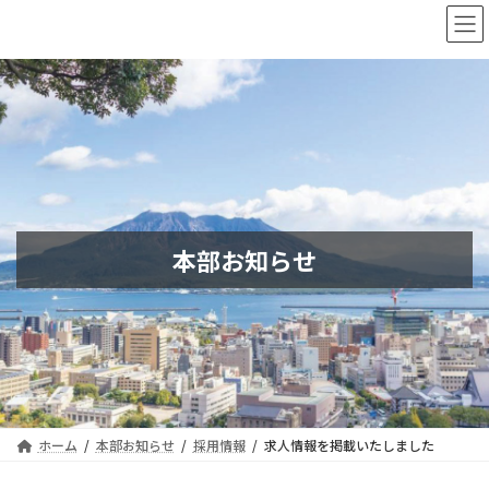
コ
ナ
ン
ビ
テ
ゲ
ン
ー
ツ
シ
へ
ョ
ス
ン
キ
に
ッ
移
プ
動
本部お知らせ
ホーム
本部お知らせ
採用情報
求人情報を掲載いたしました